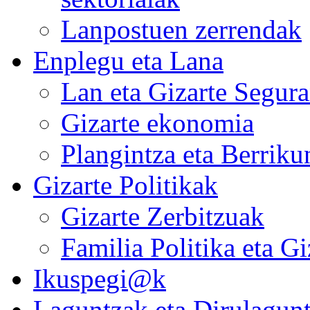
Lanpostuen zerrendak
Enplegu eta Lana
Lan eta Gizarte Segura
Gizarte ekonomia
Plangintza eta Berrik
Gizarte Politikak
Gizarte Zerbitzuak
Familia Politika eta G
Ikuspegi@k
Laguntzak eta Dirulagun