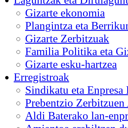
Gizarte ekonomia
Plangintza eta Berrik
Gizarte Zerbitzuak
Familia Politika eta G
Gizarte esku-hartzea
Erregistroak
Sindikatu eta Enpresa
Prebentzio Zerbitzuen
Aldi Baterako lan-enp