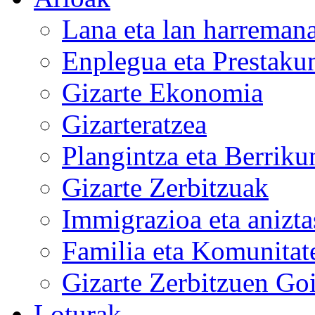
Lana eta lan harreman
Enplegua eta Prestaku
Gizarte Ekonomia
Gizarteratzea
Plangintza eta Berrik
Gizarte Zerbitzuak
Immigrazioa eta anizt
Familia eta Komunitate
Gizarte Zerbitzuen Goi
Loturak