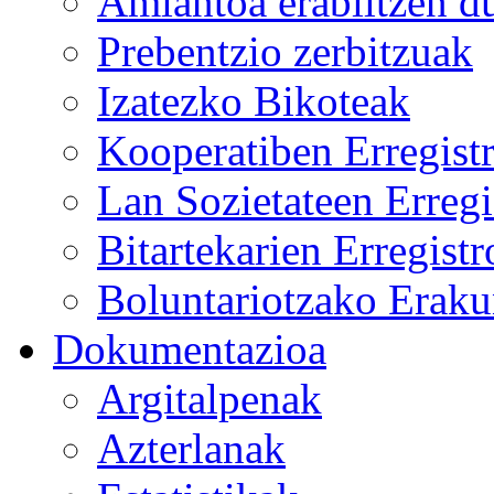
Amiantoa erabiltzen d
Prebentzio zerbitzuak
Izatezko Bikoteak
Kooperatiben Erregist
Lan Sozietateen Erregi
Bitartekarien Erregist
Boluntariotzako Eraku
Dokumentazioa
Argitalpenak
Azterlanak