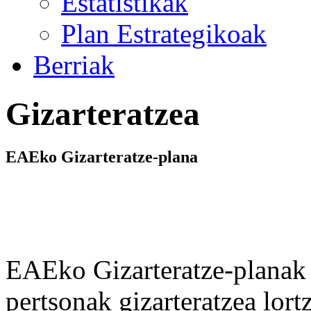
Estatistikak
Plan Estrategikoak
Berriak
Gizarteratzea
EAEko Gizarteratze-plana
EAEko Gizarteratze-planak 
pertsonak gizarteratzea lor