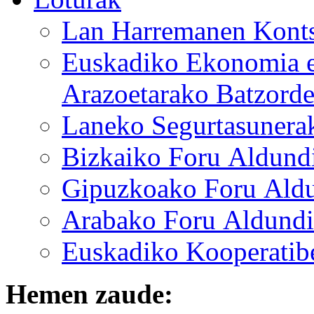
Lan Harremanen Konts
Euskadiko Ekonomia et
Arazoetarako Batzord
Laneko Segurtasunera
Bizkaiko Foru Aldundi
Gipuzkoako Foru Aldun
Arabako Foru Aldundi
Euskadiko Kooperatib
Hemen zaude: