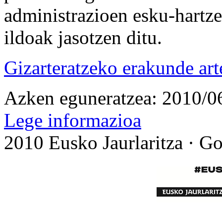
administrazioen esku-hartze
ildoak jasotzen ditu.
Gizarteratzeko erakunde art
Azken eguneratzea: 2010/0
Lege informazioa
2010 Eusko Jaurlaritza · G