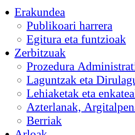
Erakundea
Publikoari harrera
Egitura eta funtzioak
Zerbitzuak
Prozedura Administrat
Laguntzak eta Dirulag
Lehiaketak eta enkate
Azterlanak, Argitalpen
Berriak
Arloak