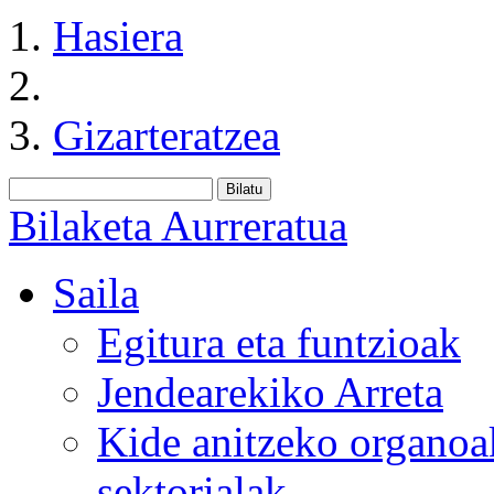
Hasiera
Gizarteratzea
Bilaketa Aurreratua
Saila
Egitura eta funtzioak
Jendearekiko Arreta
Kide anitzeko organoa
sektorialak