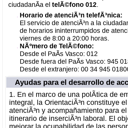
ciudadanÃ­a el
telÃ©fono 012
.
Horario de atenciÃ³n telefÃ³nica:
El servicio de atenciÃ³n a la ciudad
de horarios ininterrumpidos de atenc
viernes de 8:00 a 20:00 horas.
NÃºmero de TelÃ©fono:
Desde el PaÃ­s Vasco: 012
Desde fuera del PaÃ­s Vasco: 945 0
Desde el extranjero: 00 34 945 018
Ayudas para el desarrollo de ac
1. En el marco de una polÃ­tica de e
integral, la OrientaciÃ³n constituye el
atenciÃ³n y acompañamiento para el
itinerario de inserciÃ³n laboral. El ob
mejorar la ocupabilidad de las perso