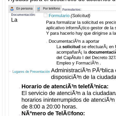
En persona
Por teléfono
Formularios:
Documentación:
Formulario
(Solicitud)
La
Para formalizar la solicitud es prec
aplicativo informÃ¡tico gestor de l
Y para hacerlo hay que dirigirse a l
DocumentaciÃ³n a aportar
La
solicitud
se efectuarÃ¡ en 
acompañarÃ¡ la
documentaci
del CapÃ­tulo I del Decreto 327/
Empleo y FormaciÃ³n .
AdministraciÃ³n PÃºblica 
Lugares de Presentación
disposiciÃ³n de la ciudad
Horario de atenciÃ³n telefÃ³nica:
El servicio de atenciÃ³n a la ciudada
horarios ininterrumpidos de atenciÃ³n 
de 8:00 a 20:00 horas.
NÃºmero de TelÃ©fono: