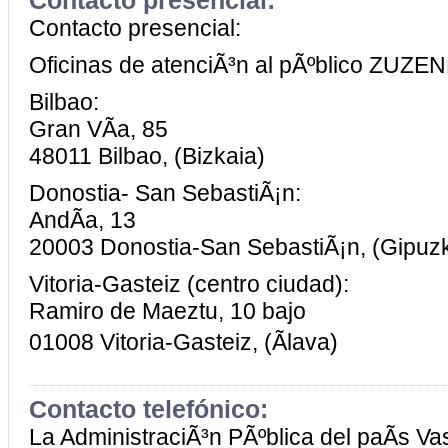
Contacto presencial:
Contacto presencial:
Oficinas de atenciÃ³n al pÃºblico ZUZE
Bilbao:
Gran VÃ­a, 85
48011 Bilbao, (Bizkaia)
Donostia- San SebastiÃ¡n:
AndÃ­a, 13
20003 Donostia-San SebastiÃ¡n, (Gipuz
Vitoria-Gasteiz (centro ciudad):
Ramiro de Maeztu, 10 bajo
01008 Vitoria-Gasteiz, (Ãlava)
Contacto telefónico:
La AdministraciÃ³n PÃºblica del paÃ­s Va