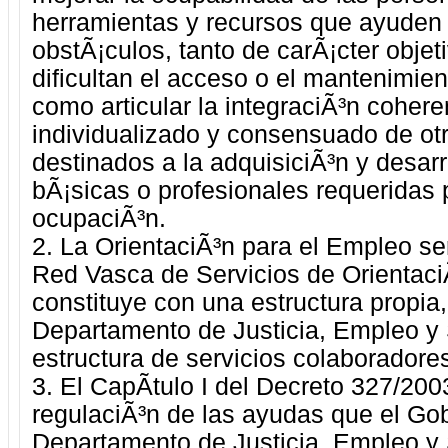
herramientas y recursos que ayuden a
obstÃ¡culos, tanto de carÃ¡cter obje
dificultan el acceso o el mantenimie
como articular la integraciÃ³n coheren
individualizado y consensuado de ot
destinados a la adquisiciÃ³n y desar
bÃ¡sicas o profesionales requeridas 
ocupaciÃ³n.
2. La OrientaciÃ³n para el Empleo se
Red Vasca de Servicios de Orientaci
constituye con una estructura propia,
Departamento de Justicia, Empleo y 
estructura de servicios colaboradore
3. El CapÃ­tulo I del Decreto 327/2003
regulaciÃ³n de las ayudas que el Gob
Departamento de Justicia, Empleo y 