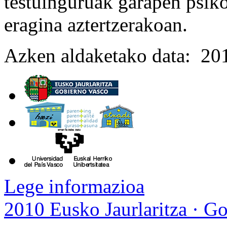
testuinguruak garapen psik
eragina aztertzerakoan.
Azken aldaketako data: 20
Lege informazioa
2010 Eusko Jaurlaritza · G