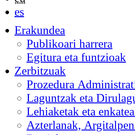
es
Erakundea
Publikoari harrera
Egitura eta funtzioak
Zerbitzuak
Prozedura Administrat
Laguntzak eta Dirulag
Lehiaketak eta enkate
Azterlanak, Argitalpen