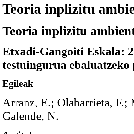
Teoria inplizitu ambie
Teoria inplizitu ambient
Etxadi-Gangoiti Eskala: 2
testuingurua ebaluatzek
Egileak
Arranz, E.; Olabarrieta, F.;
Galende, N.