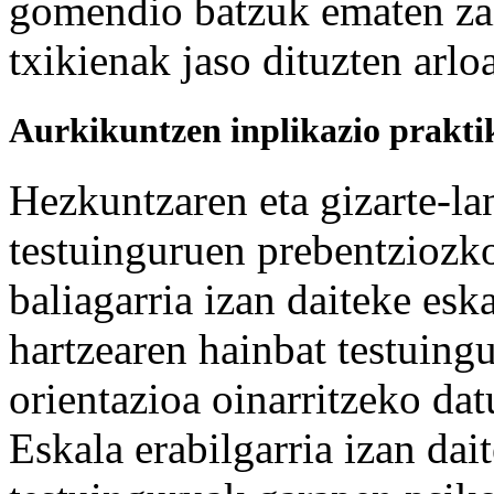
gomendio batzuk ematen zai
txikienak jaso dituzten arlo
Aurkikuntzen inplikazio prakt
Hezkuntzaren eta gizarte-lan
testuinguruen prebentziozko
baliagarria izan daiteke esk
hartzearen hainbat testuing
orientazioa oinarritzeko da
Eskala erabilgarria izan dait