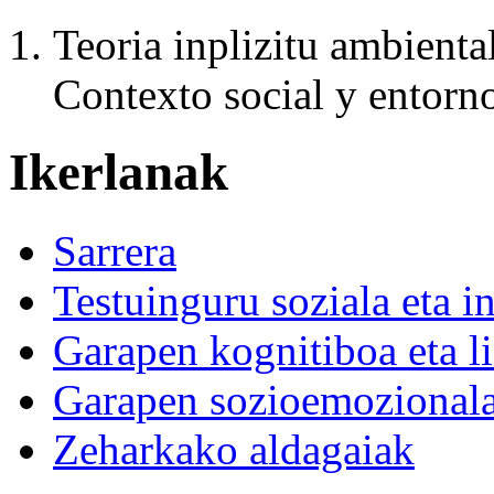
Teoria inplizitu ambiental
Contexto social y entorno
Ikerlanak
Sarrera
Testuinguru soziala eta i
Garapen kognitiboa eta l
Garapen sozioemozional
Zeharkako aldagaiak