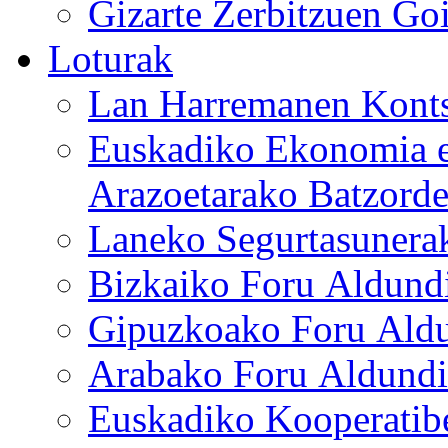
Gizarte Zerbitzuen Goi
Loturak
Lan Harremanen Konts
Euskadiko Ekonomia et
Arazoetarako Batzord
Laneko Segurtasunera
Bizkaiko Foru Aldundi
Gipuzkoako Foru Aldun
Arabako Foru Aldundi
Euskadiko Kooperatib