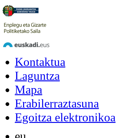
Kontaktua
Laguntza
Mapa
Erabilerraztasuna
Egoitza elektronikoa
eu