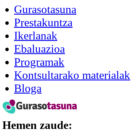
Gurasotasuna
Prestakuntza
Ikerlanak
Ebaluazioa
Programak
Kontsultarako materialak
Bloga
Hemen zaude: