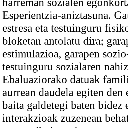
harreman sozialen egonkort
Esperientzia-aniztasuna. Ga
estresa eta testuinguru fisi
bloketan antolatu dira; gar
estimulazioa, garapen sozio
testuinguru sozialaren nahiz
Ebaluaziorako datuak famil
aurrean daudela egiten den e
baita galdetegi baten bidez 
interakzioak zuzenean beha