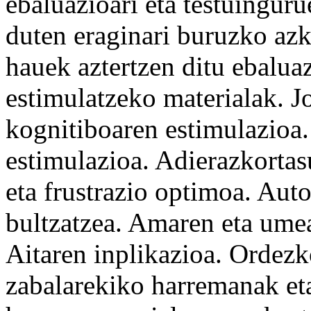
ebaluazioari eta testuingu
duten eraginari buruzko azk
hauek aztertzen ditu ebalu
estimulatzeko materialak. J
kognitiboaren estimulazioa.
estimulazioa. Adierazkorta
eta frustrazio optimoa. Aut
bultzatzea. Amaren eta umea
Aitaren inplikazioa. Ordezko
zabalarekiko harremanak et