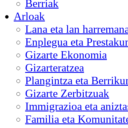
Berriak
Arloak
Lana eta lan harreman
Enplegua eta Prestaku
Gizarte Ekonomia
Gizarteratzea
Plangintza eta Berrik
Gizarte Zerbitzuak
Immigrazioa eta anizt
Familia eta Komunitate