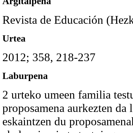
Argitalpena
Revista de Educación (Hezk
Urtea
2012; 358, 218-237
Laburpena
2 urteko umeen familia tes
proposamena aurkezten da l
eskaintzen du proposamenak